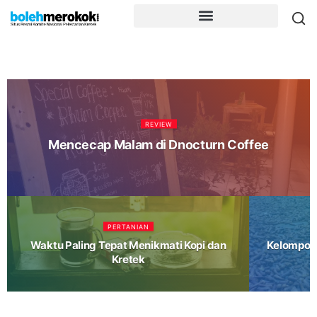
REVIEW
Mencecap Malam di Dnocturn Coffee
PERTANIAN
Waktu Paling Tepat Menikmati Kopi dan
Kelompok 
Kretek