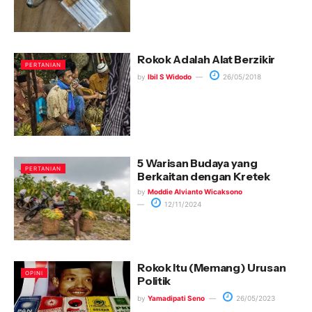
Rokok Adalah Alat Berzikir
PERTANIAN
by
Ibil S Widodo
26/05/2018
5 Warisan Budaya yang
PERTANIAN
Berkaitan dengan Kretek
by
Moddie Alvianto Wicaksono
12/11/2024
Rokok Itu (Memang) Urusan
OPINI
Politik
by
Yamadipati Seno
26/05/2023