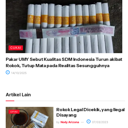
CUKAI
Pakar UMY Sebut Kualitas SDM Indonesia Turun akibat
Rokok, Tutup Mata pada Realitas Sesungguhnya
14/10/2025
Artikel Lain
Rokok Legal Dicekik, yang Ilegal
OPINI
Disayang
by
Nody Arizona
07/03/2023