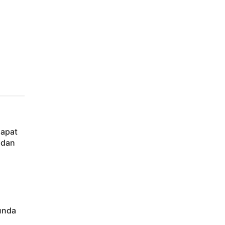
Dapat
 dan
nunda