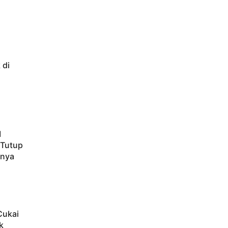
 di
M
 Tutup
hnya
Cukai
k