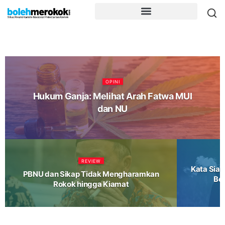
OPINI
Hukum Ganja: Melihat Arah Fatwa MUI
dan NU
REVIEW
Kata Siap
PBNU dan Sikap Tidak Mengharamkan
Ber
Rokok hingga Kiamat