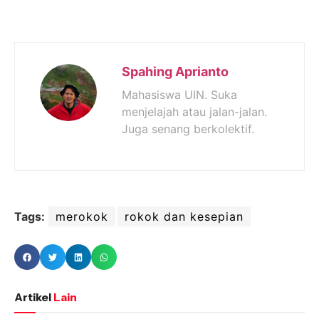
Spahing Aprianto
Mahasiswa UIN. Suka
menjelajah atau jalan-jalan.
Juga senang berkolektif.
Tags:
merokok
rokok dan kesepian
Artikel
Lain