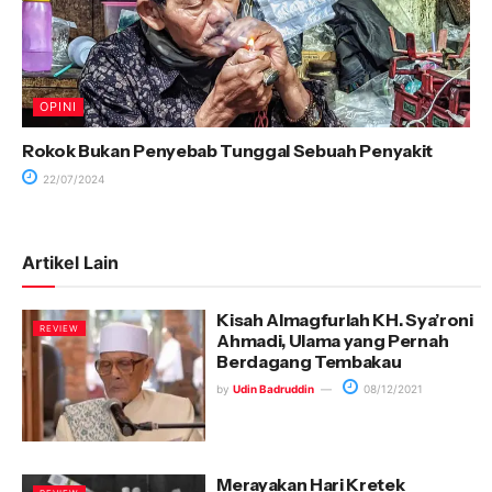
OPINI
Rokok Bukan Penyebab Tunggal Sebuah Penyakit
22/07/2024
Artikel Lain
Kisah Almagfurlah KH. Sya’roni
REVIEW
Ahmadi, Ulama yang Pernah
Berdagang Tembakau
by
Udin Badruddin
08/12/2021
Merayakan Hari Kretek