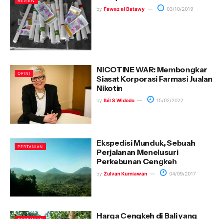
REVIEW
by
Fawaz al Batawy
03/10/2019
NICOTINE WAR: Membongkar
OPINI
Siasat Korporasi Farmasi Jualan
Nikotin
by
Ibil S Widodo
15/02/2022
Ekspedisi Munduk, Sebuah
PERTANIAN
Perjalanan Menelusuri
Perkebunan Cengkeh
by
Zulvan Kurniawan
04/09/2017
Harga Cengkeh di Bali yang