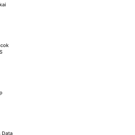
kai
ocok
S
p
s Data