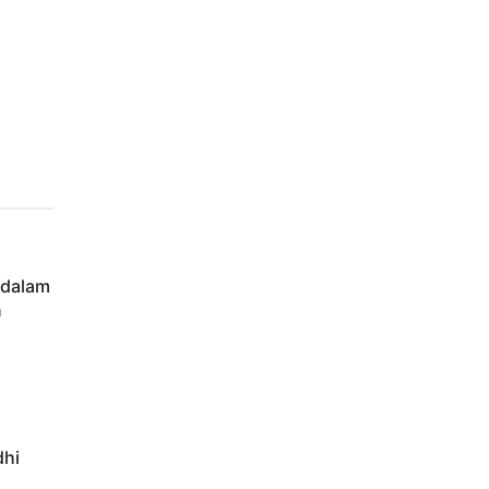
 dalam
n
dhi