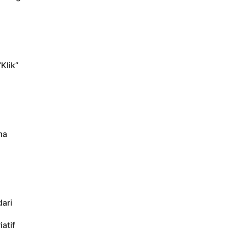
Klik”
ma
ari
atif