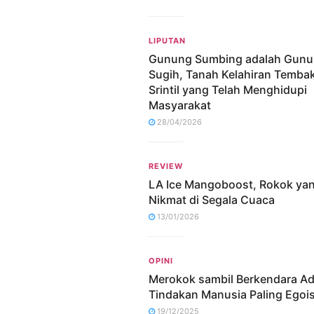
LIPUTAN
Gunung Sumbing adalah Gun
Sugih, Tanah Kelahiran Temba
Srintil yang Telah Menghidupi
Masyarakat
28/04/2026
REVIEW
LA Ice Mangoboost, Rokok ya
Nikmat di Segala Cuaca
13/01/2026
OPINI
Merokok sambil Berkendara Ad
Tindakan Manusia Paling Egoi
19/12/2025