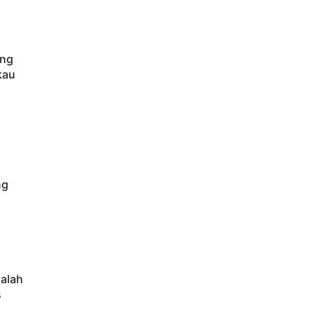
ung
kau
ng
alah
s