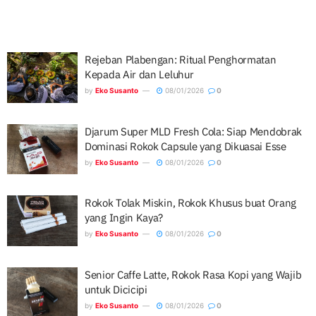
Rejeban Plabengan: Ritual Penghormatan
Kepada Air dan Leluhur
by
Eko Susanto
08/01/2026
0
Djarum Super MLD Fresh Cola: Siap Mendobrak
Dominasi Rokok Capsule yang Dikuasai Esse
by
Eko Susanto
08/01/2026
0
Rokok Tolak Miskin, Rokok Khusus buat Orang
yang Ingin Kaya?
by
Eko Susanto
08/01/2026
0
Senior Caffe Latte, Rokok Rasa Kopi yang Wajib
untuk Dicicipi
by
Eko Susanto
08/01/2026
0