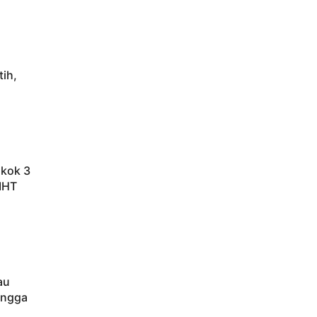
ih,
okok 3
IHT
au
ingga