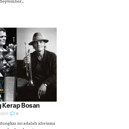
eptember....
g Kerap Bosan
/2017
0
" Mungkin ini adalah aforisma