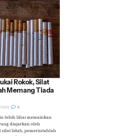
kai Rokok, Silat
tah Memang Tiada
/2020
0
n lebih lihai memainkan
yang diajarkan oleh
 silat lidah, pemerintahlah