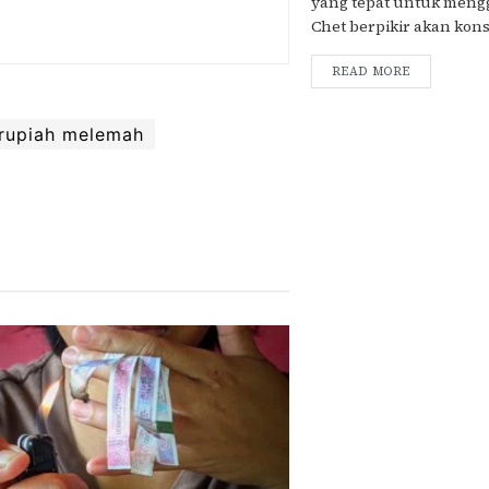
yang tepat untuk men
Chet berpikir akan konse
READ MORE
rupiah melemah