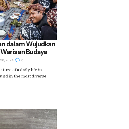
an dalam Wujudkan
 Warisan Budaya
/01/2024
0
ature of a daily life in
und in the most diverse