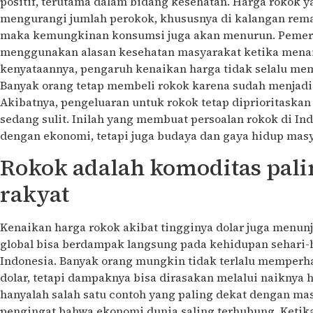
positif, terutama dalam bidang kesehatan. Harga rokok 
mengurangi jumlah perokok, khususnya di kalangan rema
maka kemungkinan konsumsi juga akan menurun. Pemerin
menggunakan alasan kesehatan masyarakat ketika mena
kenyataannya, pengaruh kenaikan harga tidak selalu me
Banyak orang tetap membeli rokok karena sudah menjadi 
Akibatnya, pengeluaran untuk rokok tetap diprioritaska
sedang sulit. Inilah yang membuat persoalan rokok di In
dengan ekonomi, tetapi juga budaya dan gaya hidup masy
Rokok adalah komoditas pali
rakyat
Kenaikan harga rokok akibat tingginya dolar juga menu
global bisa berdampak langsung pada kehidupan sehari-h
Indonesia. Banyak orang mungkin tidak terlalu memperha
dolar, tetapi dampaknya bisa dirasakan melalui naiknya 
hanyalah salah satu contoh yang paling dekat dengan masy
pengingat bahwa ekonomi dunia saling terhubung. Ketik