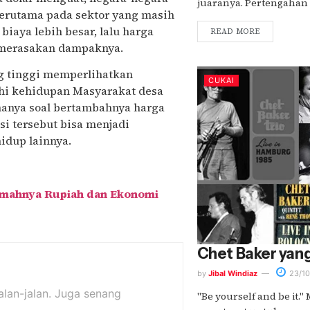
juaranya. Pertengahan S
terutama pada sektor yang masih
iaya lebih besar, lalu harga
READ MORE
g merasakan dampaknya.
ng tinggi memperlihatkan
CUKAI
i kehidupan Masyarakat desa
 hanya soal bertambahnya harga
i tersebut bisa menjadi
idup lainnya.
emahnya Rupiah dan Ekonomi
Chet Baker yan
by
Jibal Windiaz
23/10
alan-jalan. Juga senang
"Be yourself and be it.