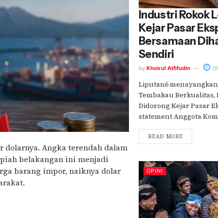
Industri Rokok 
Kejar Pasar Eksp
Bersamaan Dih
Sendiri
by
Khoirul Atfifudin
08
Liputan6 menayangkan 
Tembakau Berkualitas, I
Didorong Kejar Pasar Ek
statement Anggota Komisi
READ MORE
r dolarnya. Angka terendah dalam
upiah belakangan ini menjadi
ga barang impor, naiknya dolar
OPINI
arakat.