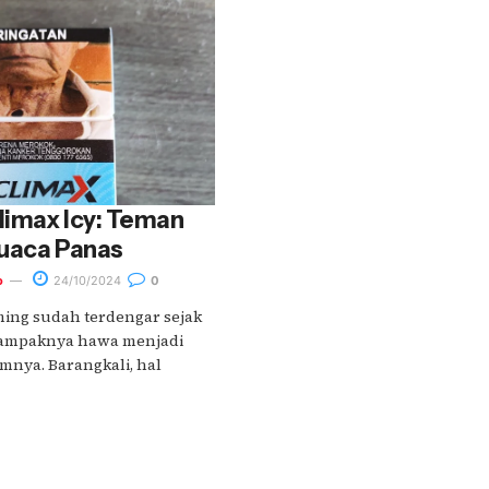
limax Icy: Teman
Cuaca Panas
o
24/10/2024
0
ming sudah terdengar sejak
Dampaknya hawa menjadi
mnya. Barangkali, hal