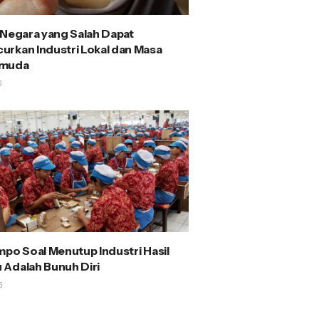
 Negara yang Salah Dapat
rkan Industri Lokal dan Masa
emuda
6
mpo Soal Menutup Industri Hasil
Adalah Bunuh Diri
6