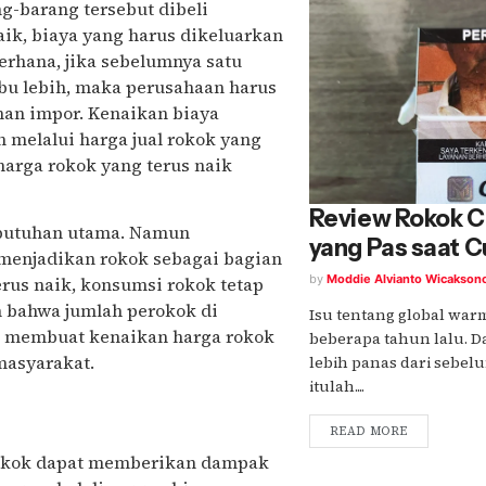
ng-barang tersebut dibeli
aik, biaya yang harus dikeluarkan
erhana, jika sebelumnya satu
ibu lebih, maka perusahaan harus
an impor. Kenaikan biaya
 melalui harga jual rokok yang
harga rokok yang terus naik
Review Rokok C
ebutuhan utama. Namun
yang Pas saat 
menjadikan rokok sebagai bagian
by
Moddie Alvianto Wicakson
erus naik, konsumsi rokok tetap
n bahwa jumlah perokok di
Isu tentang global war
ni membuat kenaikan harga rokok
beberapa tahun lalu. 
masyarakat.
lebih panas dari sebelu
itulah....
READ MORE
 rokok dapat memberikan dampak