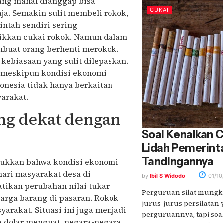
yang mahal dianggap bisa
CUKAI
ja. Semakin sulit membeli rokok,
tah sendiri sering
ikkan cukai rokok. Namun dalam
mbuat orang berhenti merokok.
kebiasaan yang sulit dilepaskan.
n meskipun kondisi ekonomi
donesia tidak hanya berkaitan
arakat.
ng dekat dengan
Soal Kenaikan Cu
Lidah Pemerin
Tandingannya
njukkan bahwa kondisi ekonomi
ari masyarakat desa di
by
Ibil S Widodo
01/10
tikan perubahan nilai tukar
Perguruan silat mungki
harga barang di pasaran. Rokok
jurus-jurus persilatan 
arakat. Situasi ini juga menjadi
perguruannya, tapi soal
a dolar menguat, negara-negara