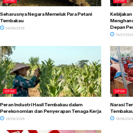
OPINI
OPINI
Seharusnya Negara Memeluk Para Petani
Kebijakan
Tembakau
Menghancu
Depan P
04/08/2026
14/07/202
OPINI
OPINI
Peran Industri Hasil Tembakau dalam
Narasi Te
Perekonomian dan Penyerapan Tenaga Kerja
Tembakau 
29/06/2026
18/06/202