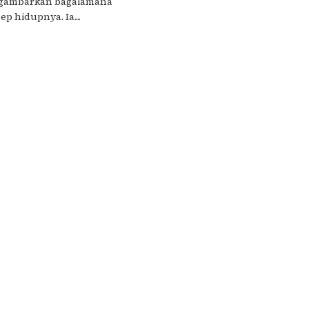
ggambarkan bagaiamana
p hidupnya. Ia....