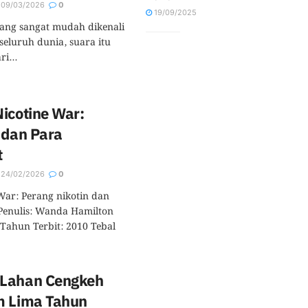
09/03/2026
0
19/09/2025
yang sangat mudah dikenali
seluruh dunia, suara itu
i...
icotine War:
 dan Para
t
24/02/2026
0
War: Perang nikotin dan
Penulis: Wanda Hamilton
 Tahun Terbit: 2010 Tebal
 Lahan Cengkeh
m Lima Tahun