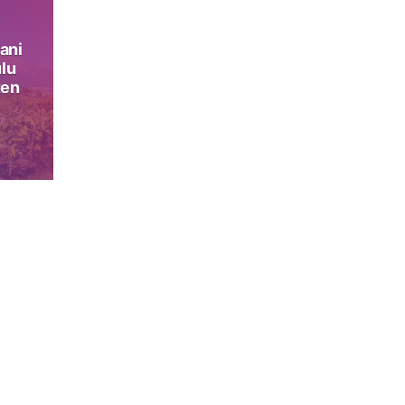
ani
lu
ten