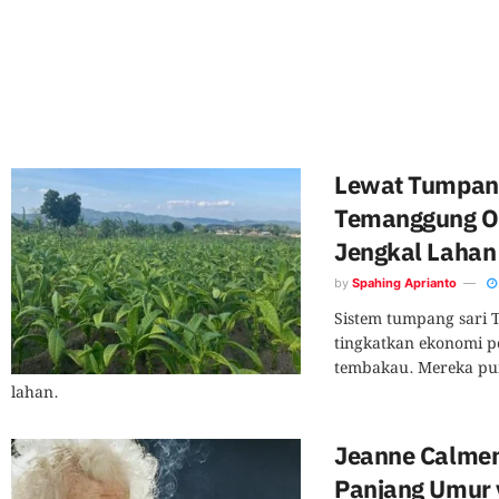
Lewat Tumpang
Temanggung Op
Jengkal Lahan
by
Spahing Aprianto
Sistem tumpang sari 
tingkatkan ekonomi p
tembakau. Mereka pu
lahan.
Jeanne Calmen
Panjang Umur 