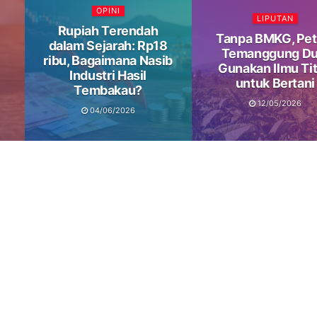
OPINI
LIPUTAN
Rupiah Terendah
Tanpa BMKG, Pet
dalam Sejarah: Rp18
Temanggung Du
ribu, Bagaimana Nasib
Gunakan Ilmu Ti
Industri Hasil
untuk Bertani
Tembakau?
12/05/2026
04/06/2026