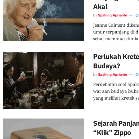
Akal
by
Spahing Aprianto
Jeanne Calment diken
umur terpanjang di d
sehat membuat dunia 
Perlukah Krete
Budaya?
by
Spahing Aprianto
Perdebatan soal apaka
warisan budaya bukan 
yang melihat kretek s
Sejarah Panjan
“Klik” Zippo