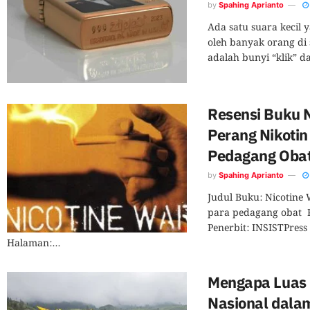
by
Spahing Aprianto
Ada satu suara kecil 
oleh banyak orang di 
adalah bunyi “klik” dar
Resensi Buku N
Perang Nikotin
Pedagang Oba
by
Spahing Aprianto
Judul Buku: Nicotine 
para pedagang obat 
Penerbit: INSISTPress
Halaman:...
Mengapa Luas
Nasional dala