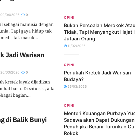
09/04/2026
0
OPINI
al sebagai manusia dengan
Bukan Persoalan Merokok Ata
unia. Tapi gaya hidup tak
Tidak, Tapi Menyangkut Hajat
medis tak masuk...
Jutaan Orang
11/02/2026
k Jadi Warisan
OPINI
Perlukah Kretek Jadi Warisan
26/03/2026
0
Budaya?
h kretek layak dijadikan
26/03/2026
hal baru. Di satu sisi, ada
ebagai bagian...
OPINI
Menteri Keuangan Purbaya Yu
g di Balik Bunyi
Sadewa akan Dapat Dukungan
Penuh jika Berani Turunkan Cu
Rokok