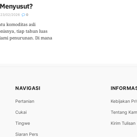
s Menyusut?
23/02/2026
0
atu komoditas asli
isnya, tiap tahun luas
lami penurunan. Di mana
NAVIGASI
INFORMAS
Pertanian
Kebijakan Pri
Cukai
Tentang Kam
Tingwe
Kirim Tulisan
Siaran Pers