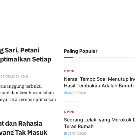
 Sari, Petani
Paling Populer
timalkan Setiap
OPINI
05/05/2026
0
Narasi Tempo Soal Menutup In
Hasil Tembakau Adalah Bunuh 
Temanggung terbukti
etani dan kesuburan lahan
18/06/2026
nya cara cerdas optimalkan
OPINI
Seorang Lelaki yang Merokok 
t dan Rahasia
Teras Rumah
yang Tak Masuk
08/01/2026