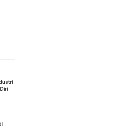
dustri
Diri
Di