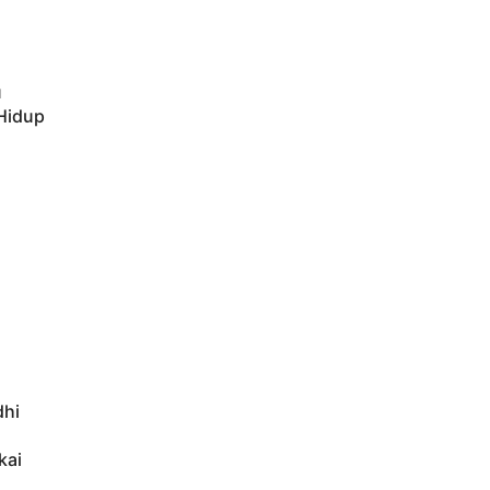
u
 Hidup
dhi
kai