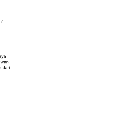
n”
o
aya
lawan
n dari