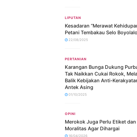
LIPUTAN
Kesadaran “Merawat Kehidupa
Petani Tembakau Selo Boyolal
22/08/2025
PERTANIAN
Karangan Bunga Dukung Purb
Tak Naikkan Cukai Rokok, Me
Balik Kebijakan Anti-Kerakyata
Antek Asing
01/10/2025
OPINI
Merokok Juga Perlu Etiket dan
Moralitas Agar Dihargai
16/04/2026