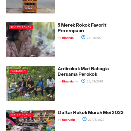
5 Merek Rokok Favorit
REVIEW ROKOK
Perempuan
by
Rinanda
24/08/2022
Antirokok Mari Bahagia
PERTANIAN
Bersama Perokok
by
Rinanda
25/09/2018
Daftar Rokok Murah Mei 2023
REVIEW ROKOK
by
Nasrudin
22/05/2023