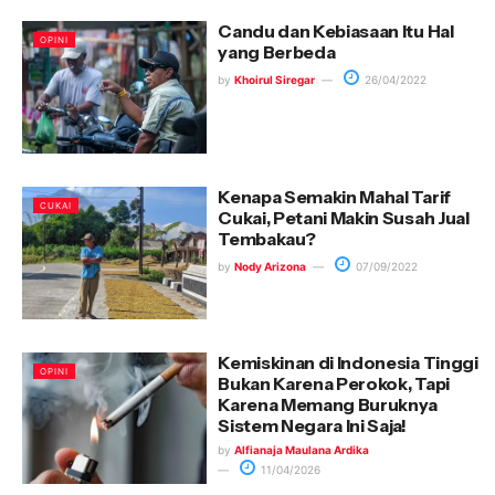
Candu dan Kebiasaan Itu Hal
OPINI
yang Berbeda
by
Khoirul Siregar
26/04/2022
Kenapa Semakin Mahal Tarif
CUKAI
Cukai, Petani Makin Susah Jual
Tembakau?
by
Nody Arizona
07/09/2022
Kemiskinan di Indonesia Tinggi
OPINI
Bukan Karena Perokok, Tapi
Karena Memang Buruknya
Sistem Negara Ini Saja!
by
Alfianaja Maulana Ardika
11/04/2026