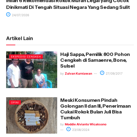
Inilah 6 Rekomendasi Rokok Murah Legal yang Cocok
Dinikmati Di Tengah Situasi Negara Yang Sedang Sulit
24/07/2026
Artikel Lain
Haji Sappa, Pemilik 800 Pohon
EKSPEDISI CENGKEH
Cengkeh di Samaenre, Bone,
Sulsel
by
Zulvan Kurniawan
27/09/2017
Meski Konsumen Pindah
OPINI
Golongan II dan III, Penerimaan
Cukai Rokok Bulan Juli Bisa
Tumbuh
by
Moddie Alvianto Wicaksono
23/08/2024