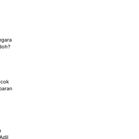
egara
doh?
ocok
baran
a
Adil