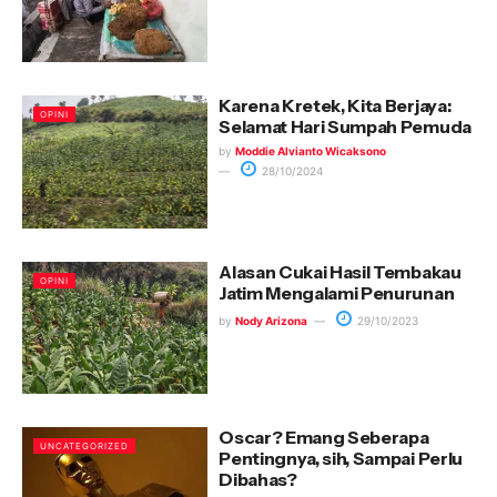
Karena Kretek, Kita Berjaya:
OPINI
Selamat Hari Sumpah Pemuda
by
Moddie Alvianto Wicaksono
28/10/2024
Alasan Cukai Hasil Tembakau
OPINI
Jatim Mengalami Penurunan
by
Nody Arizona
29/10/2023
Oscar? Emang Seberapa
UNCATEGORIZED
Pentingnya, sih, Sampai Perlu
Dibahas?