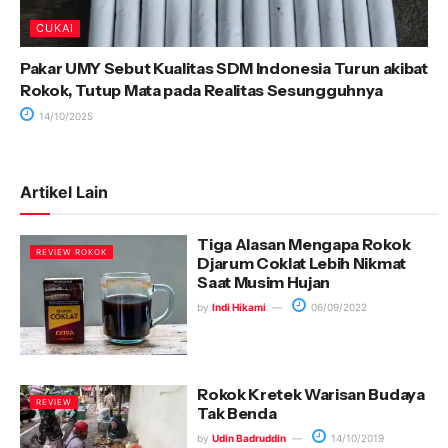
CUKAI
Pakar UMY Sebut Kualitas SDM Indonesia Turun akibat
Rokok, Tutup Mata pada Realitas Sesungguhnya
14/10/2025
Artikel Lain
Tiga Alasan Mengapa Rokok
REVIEW ROKOK
Djarum Coklat Lebih Nikmat
Saat Musim Hujan
by
Indi Hikami
06/09/2022
Rokok Kretek Warisan Budaya
REVIEW
Tak Benda
by
Udin Badruddin
14/10/2019