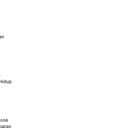
an
u
 Hidup
ocok
baran