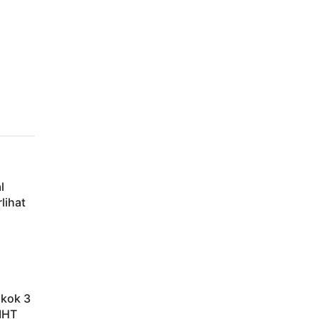
l
lihat
okok 3
IHT