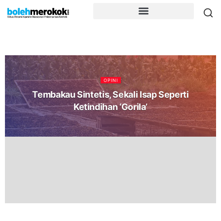
OPINI
Tembakau Sintetis, Sekali Isap Seperti
Ketindihan ‘Gorila’