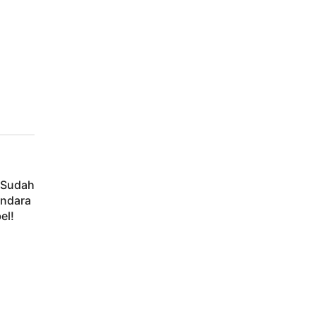
 Sudah
endara
el!