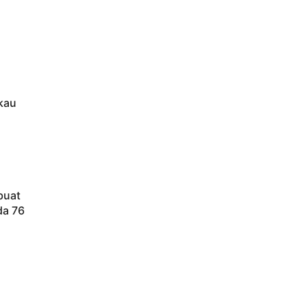
kau
buat
da 76
i