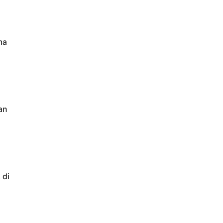
ma
an
 di