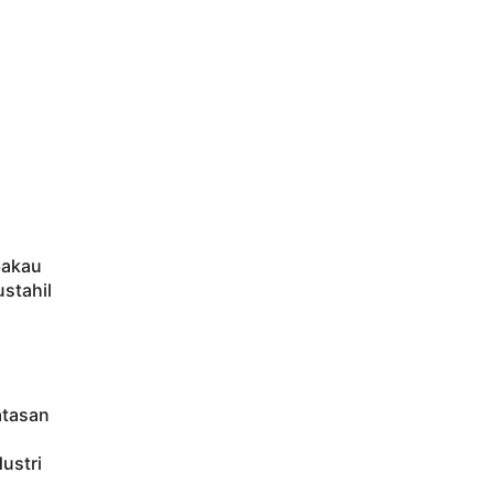
bakau
ustahil
atasan
ustri