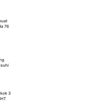
buat
da 76
ang
usuhi
okok 3
IHT