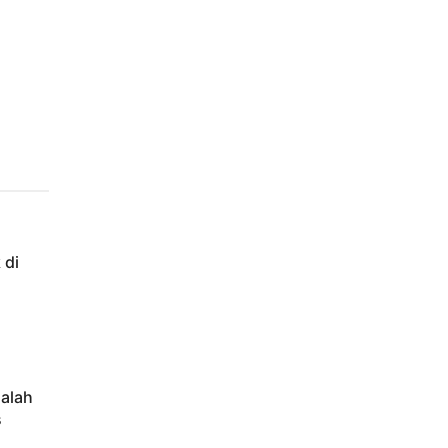
 di
alah
s