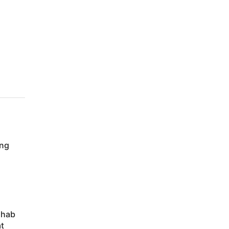
ng
ahab
t