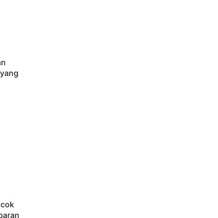
an
 yang
ocok
baran