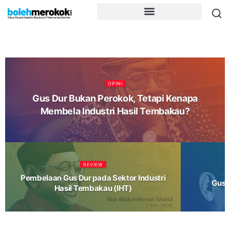
OPINI
Gus Dur Bukan Perokok, Tetapi Kenapa
Membela Industri Hasil Tembakau?
REVIEW
Pembelaan Gus Dur pada Sektor Industri
Gus 
Hasil Tembakau (IHT)