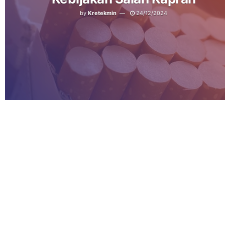
by
Kretekmin
24/12/2024