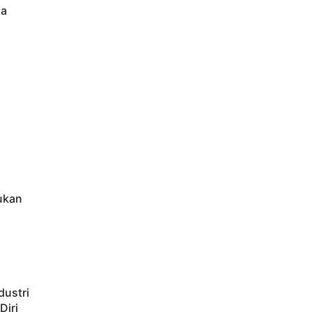
ia
ukan
dustri
Diri