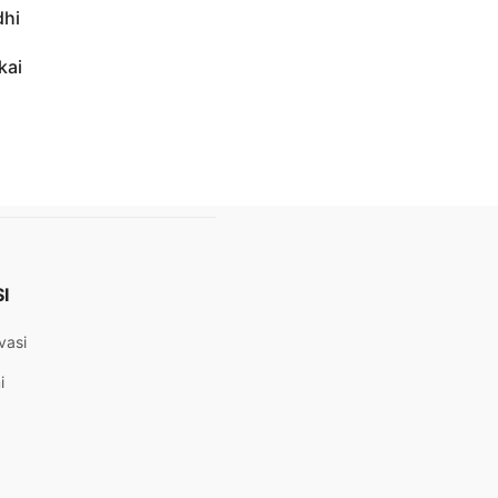
dhi
kai
I
vasi
i