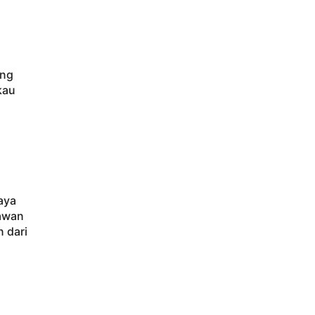
ung
kau
aya
lawan
n dari