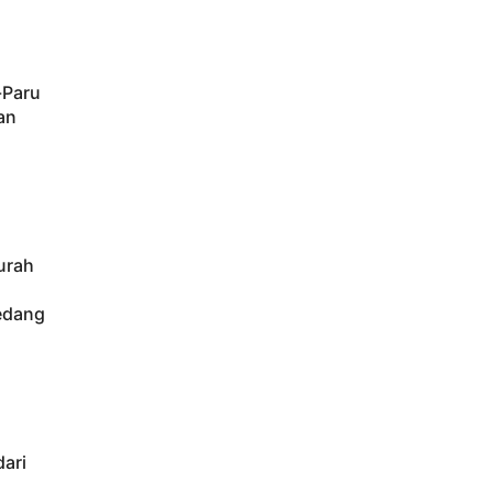
-Paru
an
urah
edang
ari