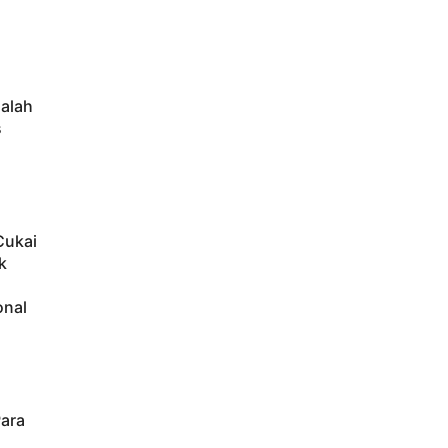
alah
s
Cukai
k
onal
ara