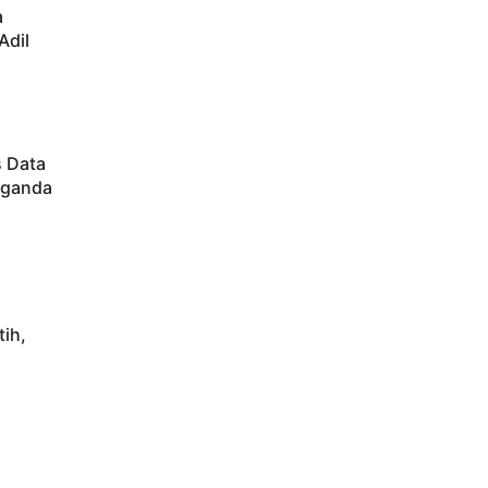
a
Adil
s Data
aganda
ih,