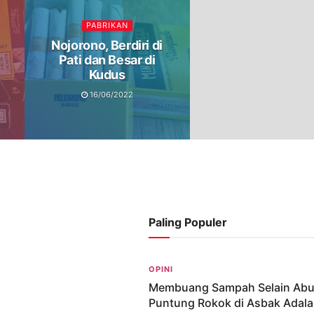
PABRIKAN
Nojorono, Berdiri di
Pati dan Besar di
Kudus
16/06/2022
Paling Populer
OPINI
Membuang Sampah Selain Abu
Puntung Rokok di Asbak Adal