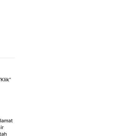
Klik”
elamat
ir
tah