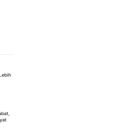
Lebih
abat,
yat