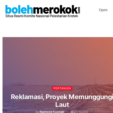
Opini
PERTANIAN
Reklamasi, Proyek Memunggung
Laut
by
Raymond Kusnadi
27/10/2017