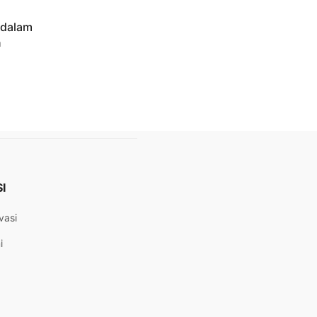
 dalam
n
I
vasi
i