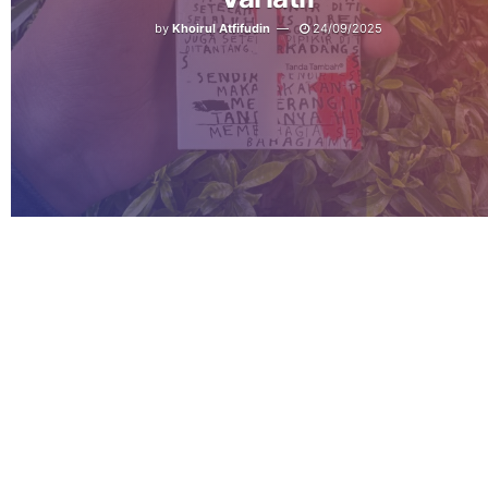
by
Khoirul Atfifudin
24/09/2025