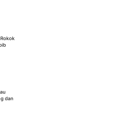
h Rokok
bib
kau
ng dan
i