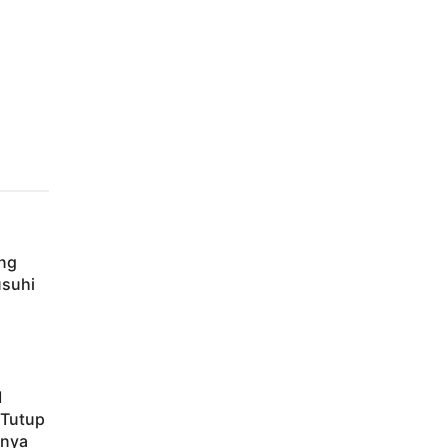
ang
usuhi
M
 Tutup
hnya