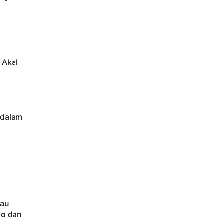
 Akal
 dalam
n
kau
ng dan