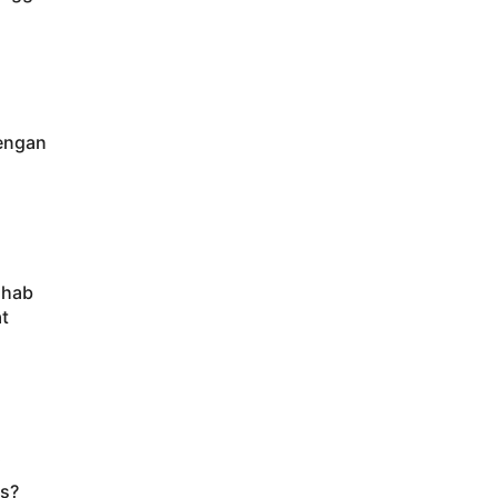
engan
ahab
t
i
is?