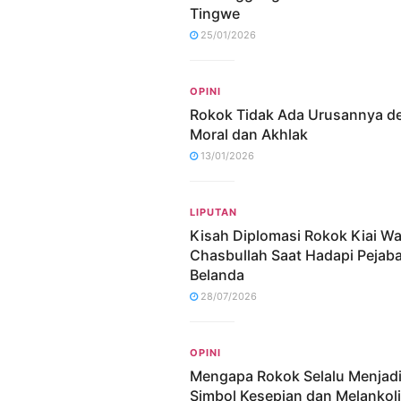
Tingwe
25/01/2026
OPINI
Rokok Tidak Ada Urusannya d
Moral dan Akhlak
13/01/2026
LIPUTAN
Kisah Diplomasi Rokok Kiai W
Chasbullah Saat Hadapi Pejaba
Belanda
28/07/2026
OPINI
Mengapa Rokok Selalu Menjad
Simbol Kesepian dan Melankol