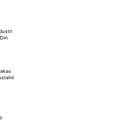
dustri
Diri
bakau
ustahil
p