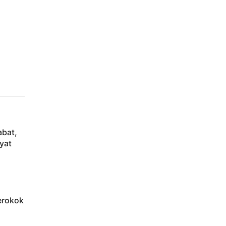
abat,
yat
erokok