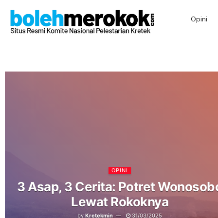
Opini
OPINI
3 Asap, 3 Cerita: Potret Wonosob
Lewat Rokoknya
by
Kretekmin
31/03/2025