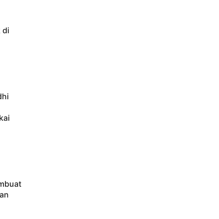
 di
dhi
kai
embuat
tan