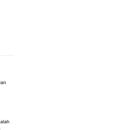
dan
alah
s