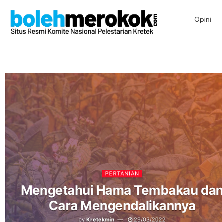
Opini
PERTANIAN
Mengetahui Hama Tembakau da
Cara Mengendalikannya
by
Kretekmin
29/03/2022