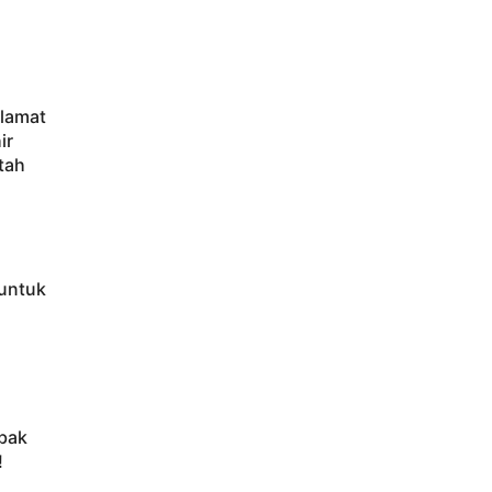
elamat
ir
tah
untuk
bak
!