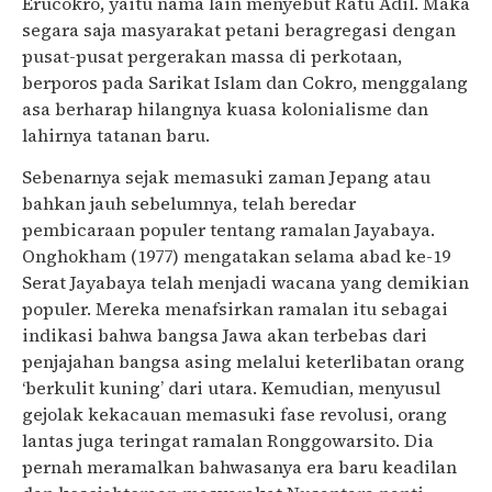
Erucokro, yaitu nama lain menyebut Ratu Adil. Maka
segara saja masyarakat petani beragregasi dengan
pusat-pusat pergerakan massa di perkotaan,
berporos pada Sarikat Islam dan Cokro, menggalang
asa berharap hilangnya kuasa kolonialisme dan
lahirnya tatanan baru.
Sebenarnya sejak memasuki zaman Jepang atau
bahkan jauh sebelumnya, telah beredar
pembicaraan populer tentang ramalan Jayabaya.
Onghokham (1977) mengatakan selama abad ke-19
Serat Jayabaya telah menjadi wacana yang demikian
populer. Mereka menafsirkan ramalan itu sebagai
indikasi bahwa bangsa Jawa akan terbebas dari
penjajahan bangsa asing melalui keterlibatan orang
‘berkulit kuning’ dari utara. Kemudian, menyusul
gejolak kekacauan memasuki fase revolusi, orang
lantas juga teringat ramalan Ronggowarsito. Dia
pernah meramalkan bahwasanya era baru keadilan