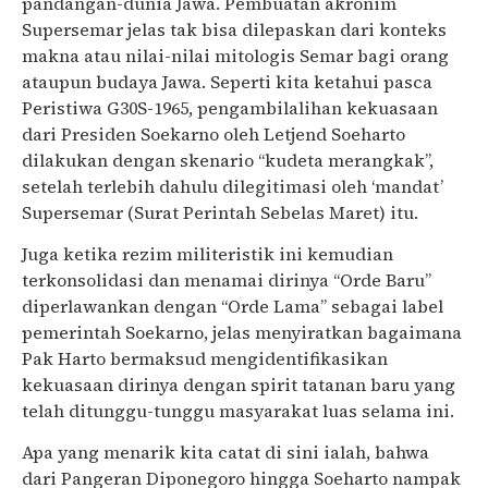
pandangan-dunia Jawa. Pembuatan akronim
Supersemar jelas tak bisa dilepaskan dari konteks
makna atau nilai-nilai mitologis Semar bagi orang
ataupun budaya Jawa. Seperti kita ketahui pasca
Peristiwa G30S-1965, pengambilalihan kekuasaan
dari Presiden Soekarno oleh Letjend Soeharto
dilakukan dengan skenario “kudeta merangkak”,
setelah terlebih dahulu dilegitimasi oleh ‘mandat’
Supersemar (Surat Perintah Sebelas Maret) itu.
Juga ketika rezim militeristik ini kemudian
terkonsolidasi dan menamai dirinya “Orde Baru”
diperlawankan dengan “Orde Lama” sebagai label
pemerintah Soekarno, jelas menyiratkan bagaimana
Pak Harto bermaksud mengidentifikasikan
kekuasaan dirinya dengan spirit tatanan baru yang
telah ditunggu-tunggu masyarakat luas selama ini.
Apa yang menarik kita catat di sini ialah, bahwa
dari Pangeran Diponegoro hingga Soeharto nampak