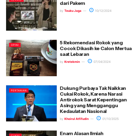
dari Pakem
by
Teuku Jaga
10/12/2024
5 Rekomendasi Rokok yang
OPINI
Cocok Dikasih ke Calon Mertua
saat Lebaran
by
Kretekmin
07/04/2024
Dukung Purbaya Tak Naikkan
PERTANIAN
Cukai Rokok, Karena Narasi
Antirokok Sarat Kepentingan
Asing yang Mengganggu
Kedaulatan Nasional
by
Khoirul Atfifudin
01/10/2025
Enam Alasan Ilmiah
CUKAI