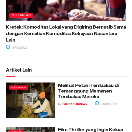
PERTANIAN
Kretek: Komoditas Lokal yang Digiring Bernasib Sama
dengan Kematian Komoditas Kekayaan Nusantara
Lain
10/12/2025
Artikel Lain
Melihat Petani Tembakau di
PERTANIAN
Temanggung Memanen
Tembakau Mereka
by
Fawaz al Batawy
23/08/2019
Film Thriller yang Ingin Keluar
REVIEW