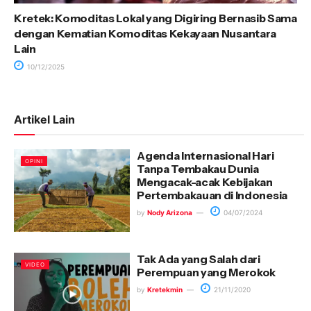
Kretek: Komoditas Lokal yang Digiring Bernasib Sama
dengan Kematian Komoditas Kekayaan Nusantara
Lain
10/12/2025
Artikel Lain
Agenda Internasional Hari
OPINI
Tanpa Tembakau Dunia
Mengacak-acak Kebijakan
Pertembakauan di Indonesia
by
Nody Arizona
04/07/2024
Tak Ada yang Salah dari
VIDEO
Perempuan yang Merokok
by
Kretekmin
21/11/2020