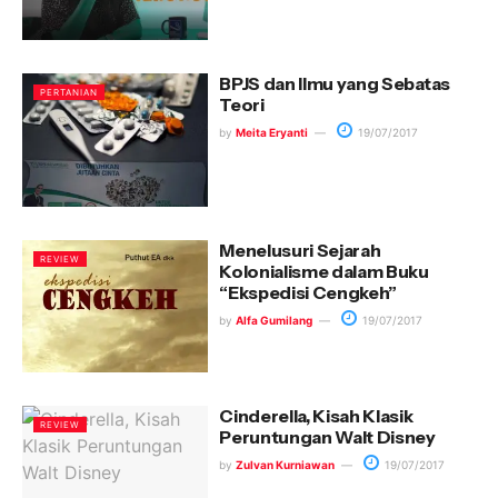
BPJS dan Ilmu yang Sebatas
PERTANIAN
Teori
by
Meita Eryanti
19/07/2017
Menelusuri Sejarah
REVIEW
Kolonialisme dalam Buku
“Ekspedisi Cengkeh”
by
Alfa Gumilang
19/07/2017
Cinderella, Kisah Klasik
REVIEW
Peruntungan Walt Disney
by
Zulvan Kurniawan
19/07/2017