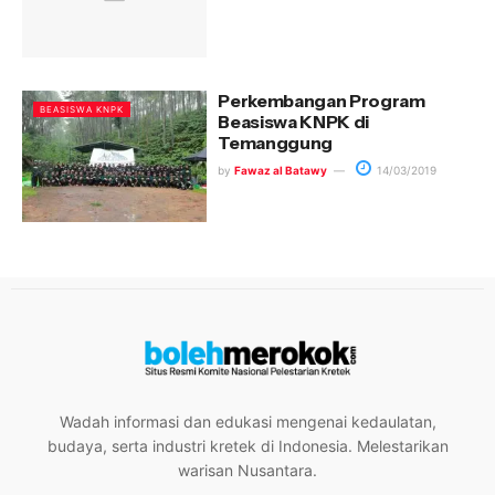
Perkembangan Program
BEASISWA KNPK
Beasiswa KNPK di
Temanggung
by
Fawaz al Batawy
14/03/2019
Wadah informasi dan edukasi mengenai kedaulatan,
budaya, serta industri kretek di Indonesia. Melestarikan
warisan Nusantara.