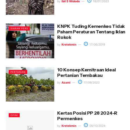
by
Ibil S Widodo
18/07/2023
KNPK Tuding Kemenkes Tidak
SIARAN PERS
Paham Peraturan Tentang Iklan
Rokok
by
Kretekmin
17/06/2019
10 Konsep Kemitraan Ideal
PERTANIAN
Pertanian Tembakau
by
Azami
17/09/2023
Kertas Posisi PP 28 2024-R
OPINI
Permenkes
by
Kretekmin
05/10/2024