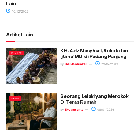
Lain
10/12/2025
Artikel Lain
KH. Aziz Masyhuri, Rokok dan
REVIEW
Ijtima’ MUI di Padang Panjang
by
Udin Badruddin
29/04/2019
Seorang Lelaki yang Merokok
OPINI
Di Teras Rumah
by
Eko Susanto
08/01/2026