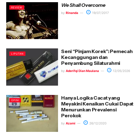
We Shall Overcome
REVIEW
by
Rinanda
19/07/2017
Seni “Pinjam Korek”: Pemecah
LIPUTAN
Kecanggungan dan
Penyambung Silaturahmi
by
Aderifqi Dian Maulana
12/05/2026
Hanya Logika Cacat yang
OPINI
Meyakini Kenaikan Cukai Dapat
Menurunkan Prevalensi
Perokok
by
Azami
26/12/2020