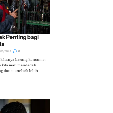
ek Penting bagi
ia
01/2024
0
tek hanya barang konsumsi
ka kita mau mendedah
g dan menelisik lebih