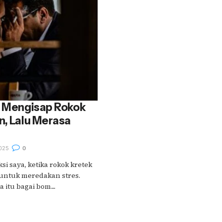
: Mengisap Rokok
n, Lalu Merasa
025
0
ksi saya, ketika rokok kretek
untuk meredakan stres.
 itu bagai bom....