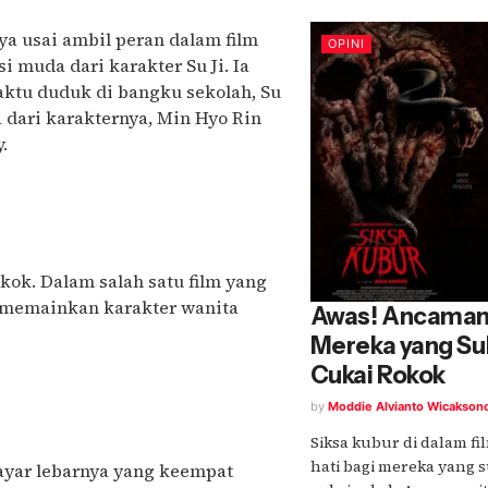
ya usai ambil peran dalam film
OPINI
i muda dari karakter Su Ji. Ia
ktu duduk di bangku sekolah, Su
 dari karakternya, Min Hyo Rin
y.
kok. Dalam salah satu film yang
s memainkan karakter wanita
Awas! Ancaman 
Mereka yang Su
Cukai Rokok
by
Moddie Alvianto Wicakson
Siksa kubur di dalam fi
hati bagi mereka yang 
ayar lebarnya yang keempat