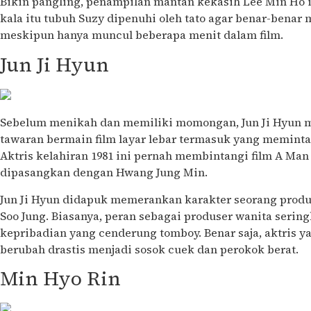
Bikin pangling, penampilan mantan kekasih Lee Min Ho in
kala itu tubuh Suzy dipenuhi oleh tato agar benar-benar
meskipun hanya muncul beberapa menit dalam film.
Jun Ji Hyun
Sebelum menikah dan memiliki momongan, Jun Ji Hyun 
tawaran bermain film layar lebar termasuk yang memint
Aktris kelahiran 1981 ini pernah membintangi film A Ma
dipasangkan dengan Hwang Jung Min.
Jun Ji Hyun didapuk memerankan karakter seorang prod
Soo Jung. Biasanya, peran sebagai produser wanita serin
kepribadian yang cenderung tomboy. Benar saja, aktris y
berubah drastis menjadi sosok cuek dan perokok berat.
Min Hyo Rin