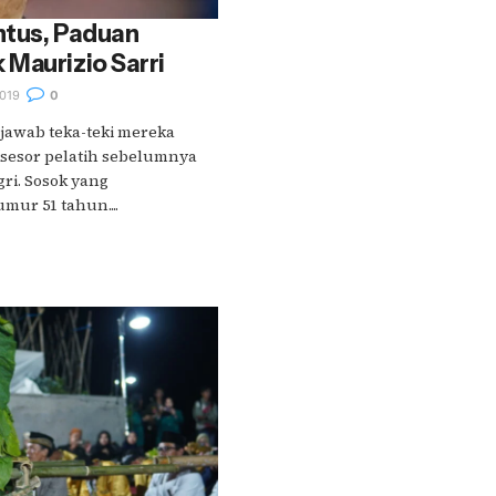
ntus, Paduan
Maurizio Sarri
019
0
jawab teka-teki mereka
sesor pelatih sebelumnya
gri. Sosok yang
mur 51 tahun....