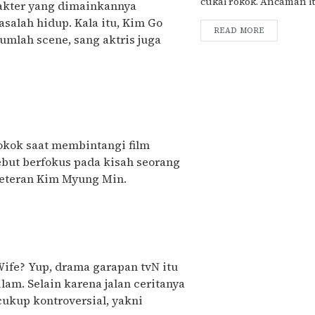
cukai rokok. Ancaman itu 
arakter yang dimainkannya
alah hidup. Kala itu, Kim Go
READ MORE
mlah scene, sang aktris juga
okok saat membintangi film
ebut berfokus pada kisah seorang
 veteran Kim Myung Min.
ife? Yup, drama garapan tvN itu
lam. Selain karena jalan ceritanya
cukup kontroversial, yakni