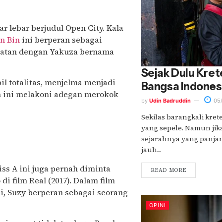
r lebar berjudul Open City. Kala
n Bin
ini berperan sebagai
katan dengan Yakuza bernama
Sejak Dulu Kret
pil totalitas, menjelma menjadi
Bangsa Indones
un ini melakoni adegan merokok
by
Udin Badruddin
05/
Sekilas barangkali kre
yang sepele. Namun ji
sejarahnya yang panjan
jauh....
ss A ini juga pernah diminta
READ MORE
 film Real (2017). Dalam film
i, Suzy berperan sebagai seorang
OPINI