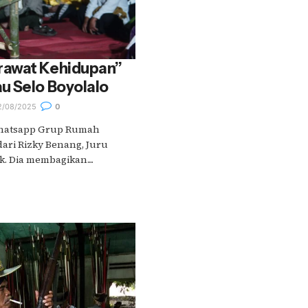
rawat Kehidupan”
u Selo Boyolalo
/08/2025
0
 Whatsapp Grup Rumah
dari Rizky Benang, Juru
. Dia membagikan....