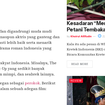
Kesadaran “Me
Petani Tembaka
i dan digandrungi muda mudi
 maupun aktris yang ganteng dan
by
Khoirul Atfifudin
22
pasti lebih baik serta menarik
Kala itu ada pesan di
-drama roman Indonesia yang
Kretek Indonesia (RKI) 
Bicara Komunitas Kretek
rakyat Indonesia. Misalnya, The
READ MORE
-Up yang sedikit banyak
 mimpi, dan seabrek lainnya.
REVIEW
adegan sebagai
perokok
. Berikut
dalam sebuah adegan film: