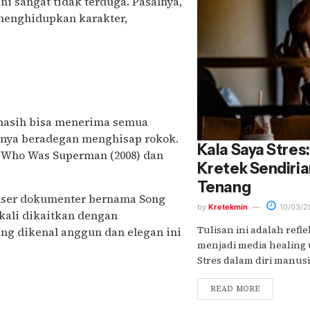
i sangat tidak terduga. Pasalnya,
 menghidupkan karakter,
masih bisa menerima semua
anya beradegan menghisap rokok.
Kala Saya Stres
n Who Was Superman (2008) dan
Kretek Sendiria
Tenang
user dokumenter bernama Song
by
Kretekmin
10/03/2
gkali dikaitkan dengan
Tulisan ini adalah refle
ang dikenal anggun dan elegan ini
menjadi media healing 
Stres dalam diri manusia
READ MORE