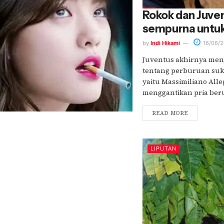
Rokok dan Juve
sempurna untuk 
by
Indi Hikami
16/06/2
Juventus akhirnya men
tentang perburuan suk
yaitu Massimiliano Alle
menggantikan pria beru
READ MORE
LIPUTAN