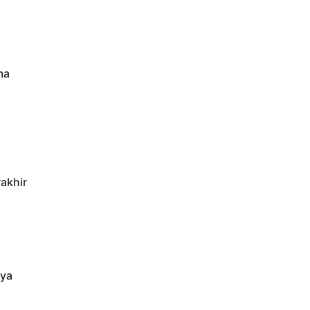
ma
akhir
aya