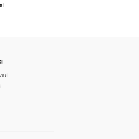
al
I
vasi
i