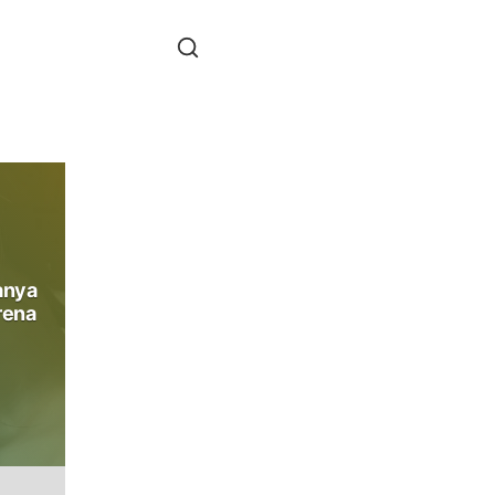
anya
rena