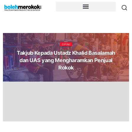
OPINI
Takjub Kepada Ustadz Khalid Basalamah
dan UAS yang Mengharamkan Penjual
Rokok