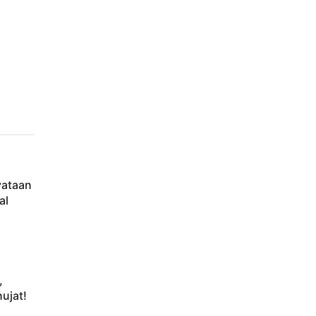
yataan
al
,
ujat!