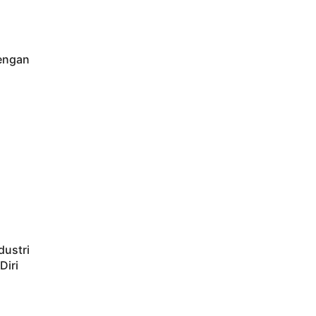
engan
dustri
Diri